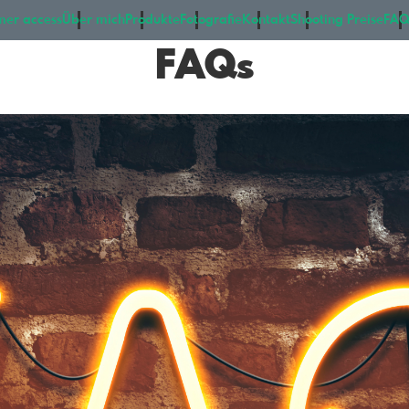
mer access
Über mich
Produkte
Fotografie
Kontakt
Shooting Preise
FAQ
FAQs